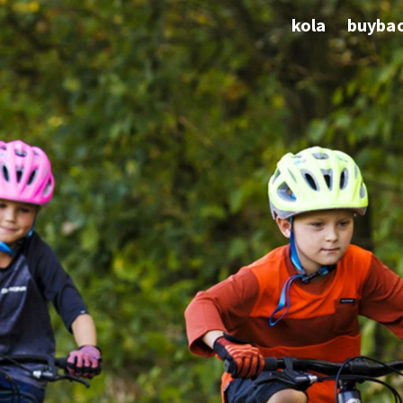
kola
buyba