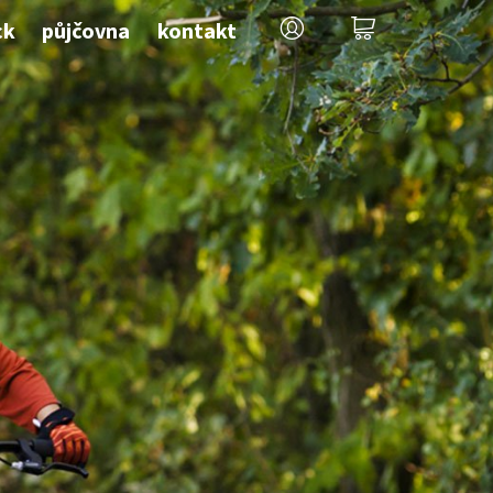
ck
půjčovna
kontakt