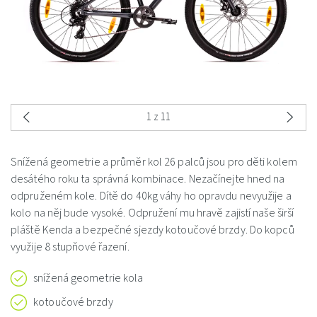
1
z 11
Snížená geometrie a průměr kol 26 palců jsou pro děti kolem
desátého roku ta správná kombinace. Nezačínejte hned na
odpruženém kole. Dítě do 40kg váhy ho opravdu nevyužije a
kolo na něj bude vysoké. Odpružení mu hravě zajistí naše širší
pláště Kenda a bezpečné sjezdy kotoučové brzdy. Do kopců
využije 8 stupňové řazení.
snížená geometrie kola
kotoučové brzdy